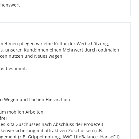
schenswert
ernehmen pflegen wir eine Kultur der Wertschätzung,
t es, unseren Kund:innen einen Mehrwert durch optimalen
ancen nutzen und Neues wagen.
elbstbestimmt.
en Wegen und flachen Hierarchien
zum mobilen Arbeiten
frei
nes Kita-Zuschusses nach Abschluss der Probezeit
enversicherung mit attraktiven Zuschüssen (z.B.
nagement (z.B. Grippeimpfung, AWO LifeBalance, HanseFit)