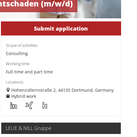
chtschaden (m/w/d)
Submit application
Scope of activities
Consulting
Working time
Full time and part time
Locations
Hohenzollernstraße 2, 44135 Dortmund, Germany
Hybrid work
LEUE & NILL Gruppe