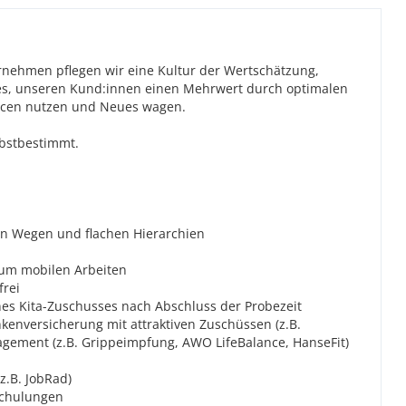
ernehmen pflegen wir eine Kultur der Wertschätzung,
t es, unseren Kund:innen einen Mehrwert durch optimalen
ancen nutzen und Neues wagen.
elbstbestimmt.
en Wegen und flachen Hierarchien
zum mobilen Arbeiten
frei
nes Kita-Zuschusses nach Abschluss der Probezeit
enversicherung mit attraktiven Zuschüssen (z.B.
nagement (z.B. Grippeimpfung, AWO LifeBalance, HanseFit)
.B. JobRad)
Schulungen